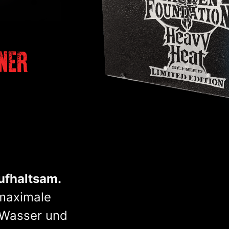
NER
ufhaltsam.
 maximale
 Wasser und