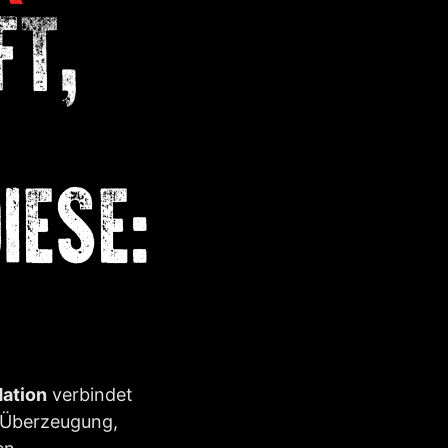
FT,
IESE:
ation
verbindet
e Überzeugung,