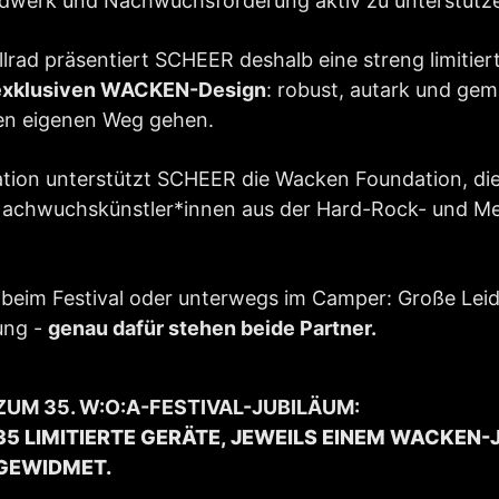
dwerk und Nachwuchsförderung aktiv zu unterstütz
lrad präsentiert SCHEER deshalb eine streng limitiert
exklusiven WACKEN-Design
: robust, autark und gem
en eigenen Weg gehen.
tion unterstützt SCHEER die Wacken Foundation, die 
Nachwuchskünstler*innen aus der Hard-Rock- und M
 beim Festival oder unterwegs im Camper: Große Lei
ung -
genau dafür stehen beide Partner.
ZUM 35. W:O:A-FESTIVAL-JUBILÄUM:
35 LIMITIERTE GERÄTE, JEWEILS EINEM WACKEN-
GEWIDMET.