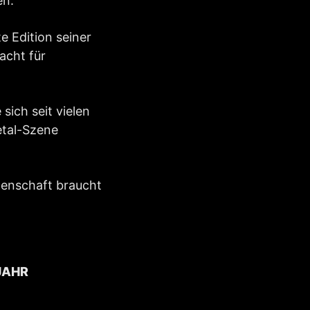
en.
e Edition seiner
acht für
sich seit vielen
etal-Szene
denschaft braucht
JAHR