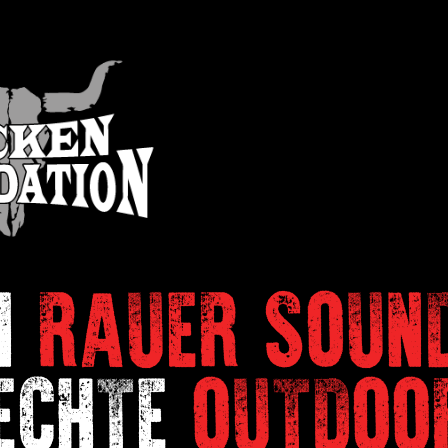
N
RAUER SOUN
ECHTE
OUTDOO