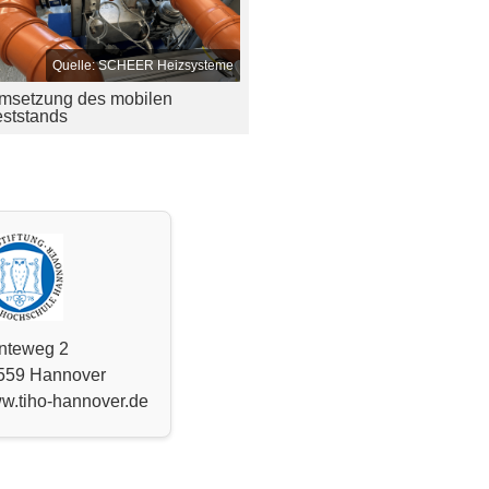
SCHEER Heizsysteme
msetzung des mobilen
eststands
nteweg 2
559 Hannover
w.tiho-hannover.de