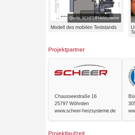
SCHEER Heizsysteme
Modell des mobilen Teststands
U
T
Projektpartner
Chausseestraße 16
Bü
25797 Wöhrden
30
www.scheer-heizsysteme.de
ww
Projektlaufzeit