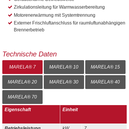
Zirkulationsleitung für Warmwasserbereitung
Motorenerwärmung mit Systemtrennung
Externer Frischluftanschluss für raumluftunabhängigen
Brennerbetrieb
Technische Daten
MARELA® 7
MARELA® 10
MARELA® 15
MARELA® 20
MARELA® 30
MARELA® 40
MARELA® 70
Eigenschaft
Einheit
Betriebsleistung
kW
7