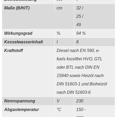
Maße (B/H/T)
cm
32 /
25 /
49
Wirkungsgrad
%
94 %
Kesselwasserinhalt
l
8
Kraftstoff
Diesel nach EN 590, e-
fuels fossilfrei HVO, GTL
oder BTL nach DIN EN
15940 sowie Heizöl nach
DIN 51603-1 und Bioheizöl
nach DIN 51603-6
Nennspannung
V
230
Abgastemperatur
°C
150 -