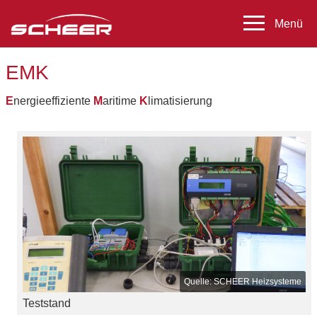
EMK
E
nergieeffiziente
M
aritime
K
limatisierung
SCHEER Heizsysteme
Teststand