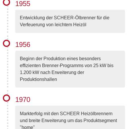
1955
die Produktion aufgenommen wurde.
umständlichen Heizarbeit selbst- was für eine
Brennstoffverschwendung!
Entwicklung der SCHEER-Ölbrenner für die
Verfeuerung von leichtem Heizöl
Damit fing es an!
Es war die Idee den primitiven Zustand der
1956
Krabbenkocherei auf den Fischkuttern zu
beseitigen.
Beginn der Produktion eines besonders
effizienten Brenner-Programms von 25 kW bis
Die Lösung schuf der "Öldampfbrenner zum
1.200 kW nach Erweiterung der
Verfeuern von Schwerölen", für den Rudolf
Produktionshallen
Scheer am 17. April 1951 das deutsche Patent
mit der Nummer 921046 erhielt.
1970
Markterfolg mit den SCHEER Heizölbrennern
und breite Erweiterung um das Produktsegment
"home"