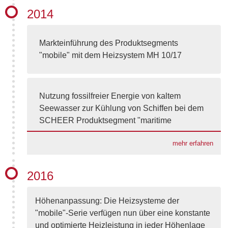
„Das Unternehmen hat sich in
2014
außergewöhnlichem Ausmaß für die berufliche
Beschäftigung von Menschen mit Behinderung
Markteinführung des Produktsegments
eingesetzt. [...] SCHEER Heizsysteme zeigt in
"mobile" mit dem Heizsystem MH 10/17
vorbildlicher Weise, dass sich wirtschaftlicher
Erfolg und soziale Verantwortung nicht
ausschließen.“ so in ihrer Laudation.
Nutzung fossilfreier Energie von kaltem
Seewasser zur Kühlung von Schiffen bei dem
SCHEER Produktsegment "maritime
mehr erfahren
2016
Höhenanpassung: Die Heizsysteme der
"mobile"-Serie verfügen nun über eine konstante
und optimierte Heizleistung in jeder Höhenlage