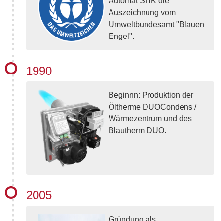
Automat SHK die
Auszeichnung vom
Umweltbundesamt "Blauen
Engel".
1990
Beginnn: Produktion der
Öltherme DUOCondens /
Wärmezentrum und des
Blautherm DUO.
2005
Gründung als