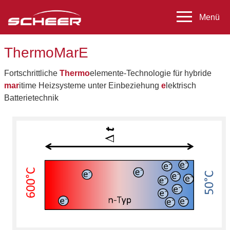
ThermoMarE
Fortschrittliche
Thermo
elemente-Technologie für hybride
mar
itime Heizsysteme unter Einbeziehung
e
lektrisch
Batterietechnik