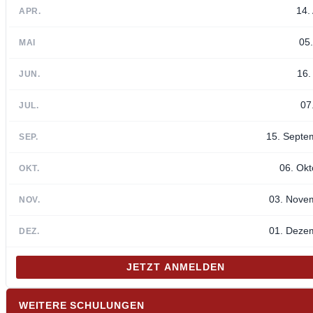
14. 
APR.
05
MAI
16.
JUN.
07.
JUL.
15. Septe
SEP.
06. Okt
OKT.
03. Nove
NOV.
01. Deze
DEZ.
JETZT ANMELDEN
WEITERE SCHULUNGEN