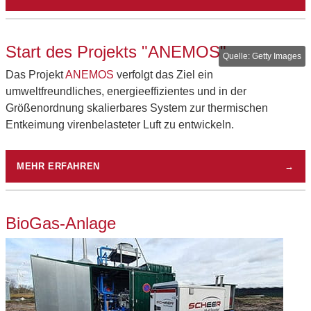
Start des Projekts "ANEMOS"
Getty Images
Das Projekt
ANEMOS
verfolgt das Ziel ein
umweltfreundliches, energieeffizientes und in der
Größenordnung skalierbares System zur thermischen
Entkeimung virenbelasteter Luft zu entwickeln.
MEHR ERFAHREN
→
BioGas-Anlage