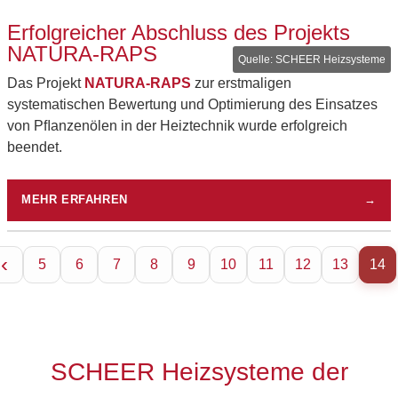
Erfolgreicher Abschluss des Projekts
NATURA-RAPS
SCHEER Heizsysteme
Das Projekt
NATURA-RAPS
zur erstmaligen
systematischen Bewertung und Optimierung des Einsatzes
von Pﬂanzenölen in der Heiztechnik wurde erfolgreich
beendet.
MEHR ERFAHREN
→
5
6
7
8
9
10
11
12
13
14
SCHEER Heizsysteme der